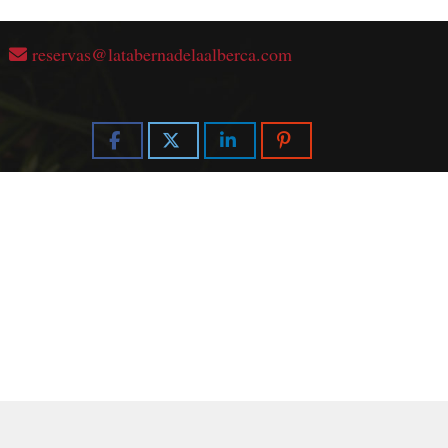
reservas
latabernadelaalberca.com