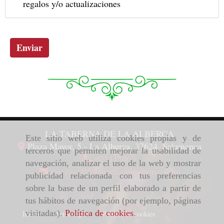
regalos y/o actualizaciones
Enviar
LA TABERNA DE LA ALBERCA
Este sitio web utiliza cookies propias y de
Plaza Mayor, 5 -
La Alberca,
37624,
Salamanca
terceros que permiten mejorar la usabilidad de
923415460
navegación, analizar el uso de la web y mostrar
reservas
latabernadelaalberca.com
publicidad relacionada con tus preferencias
sobre la base de un perfil elaborado a partir de
tus hábitos de navegación (por ejemplo, páginas
visitadas).
Política de cookies
.
Inicio
Aviso legal
Política de cookies